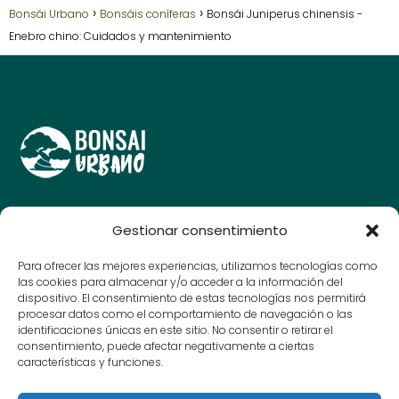
Bonsái Urbano
Bonsáis coníferas
Bonsái Juniperus chinensis -
Enebro chino: Cuidados y mantenimiento
Guías y consejos para amantes del bonsái, cuida y
Gestionar consentimiento
disfruta de tu arte en miniatura.
© Bonsai Urbano 2025
Para ofrecer las mejores experiencias, utilizamos tecnologías como
las cookies para almacenar y/o acceder a la información del
dispositivo. El consentimiento de estas tecnologías nos permitirá
procesar datos como el comportamiento de navegación o las
Contacto
identificaciones únicas en este sitio. No consentir o retirar el
consentimiento, puede afectar negativamente a ciertas
Aviso Legal
características y funciones.
Política de Privacidad
Política de cookies