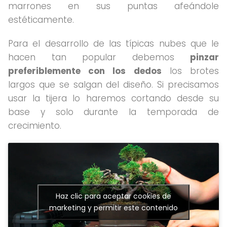
marrones en sus puntas afeándole
estéticamente.
Para el desarrollo de las típicas nubes que le
hacen tan popular debemos
pinzar
preferiblemente con los dedos
los brotes
largos que se salgan del diseño. Si precisamos
usar la tijera lo haremos cortando desde su
base y solo durante la temporada de
crecimiento.
Haz clic para aceptar cookies de
marketing y permitir este contenido