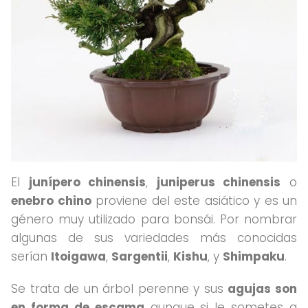
El
junípero chinensis
,
juniperus chinensis
o
enebro chino
proviene del este asiático y es un
género muy utilizado para bonsái. Por nombrar
algunas de sus variedades más conocidas
serían
Itoigawa
,
Sargentii
,
Kishu
, y
Shimpaku
.
Se trata de un árbol perenne y sus
agujas son
en forma de escama
aunque si le sometes a