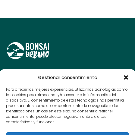
Guías y consejos para amantes del bonsái, cuida y
Gestionar consentimiento
disfruta de tu arte en miniatura.
© Bonsai Urbano 2025
Para ofrecer las mejores experiencias, utilizamos tecnologías como
las cookies para almacenar y/o acceder a la información del
dispositivo. El consentimiento de estas tecnologías nos permitirá
procesar datos como el comportamiento de navegación o las
Contacto
identificaciones únicas en este sitio. No consentir o retirar el
consentimiento, puede afectar negativamente a ciertas
Aviso Legal
características y funciones.
Política de Privacidad
Política de cookies