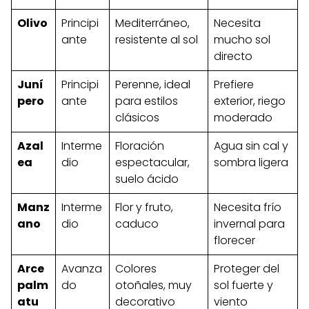
Olivo
Principi
Mediterráneo,
Necesita
ante
resistente al sol
mucho sol
directo
Juní
Principi
Perenne, ideal
Prefiere
pero
ante
para estilos
exterior, riego
clásicos
moderado
Azal
Interme
Floración
Agua sin cal y
ea
dio
espectacular,
sombra ligera
suelo ácido
Manz
Interme
Flor y fruto,
Necesita frío
ano
dio
caduco
invernal para
florecer
Arce
Avanza
Colores
Proteger del
palm
do
otoñales, muy
sol fuerte y
atu
decorativo
viento