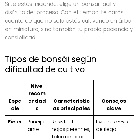
Si te estás iniciando, elige un bonsái fácil y
disfruta del proceso. Con el tiempo, te darás
cuenta de que no solo estás cultivando un árbol
en miniatura, sino también tu propia paciencia y
sensibilidad.
Tipos de bonsái según
dificultad de cultivo
Nivel
recom
Espe
endad
Característic
Consejos
cie
o
as principales
clave
Ficus
Principi
Resistente,
Evitar exceso
ante
hojas perennes,
de riego
tolera interior