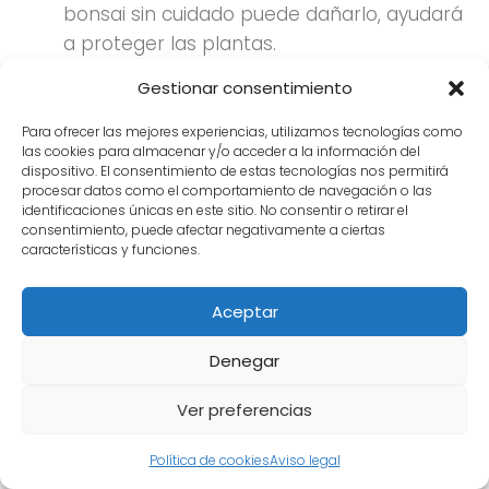
bonsai sin cuidado puede dañarlo, ayudará
a proteger las plantas.
Instalar un área designada donde los niños
Gestionar consentimiento
puedan observar los bonsáis sin tocarlos
Para ofrecer las mejores experiencias, utilizamos tecnologías como
puede ser una medida útil.
las cookies para almacenar y/o acceder a la información del
dispositivo. El consentimiento de estas tecnologías nos permitirá
procesar datos como el comportamiento de navegación o las
identificaciones únicas en este sitio. No consentir o retirar el
Preguntas frecuentes sobre
consentimiento, puede afectar negativamente a ciertas
bonsais y niños
características y funciones.
A continuación se abordan algunas de las dudas
Aceptar
más comunes sobre la interacción entre
Denegar
bonsais y niños, así como sus cuidados y
precauciones.
Ver preferencias
¿Qué bonsais deben evitarse si hay niños en
Política de cookies
Aviso legal
casa?