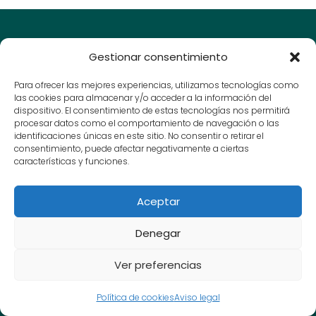
Gestionar consentimiento
Para ofrecer las mejores experiencias, utilizamos tecnologías como
las cookies para almacenar y/o acceder a la información del
dispositivo. El consentimiento de estas tecnologías nos permitirá
procesar datos como el comportamiento de navegación o las
identificaciones únicas en este sitio. No consentir o retirar el
Guías y consejos para amantes del bonsái, cuida y
consentimiento, puede afectar negativamente a ciertas
disfruta de tu arte en miniatura.
características y funciones.
© Bonsai Urbano 2025
Aceptar
Contacto
Denegar
Aviso Legal
Política de Privacidad
Ver preferencias
Política de cookies
Política de cookies
Aviso legal