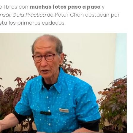
e libros con
muchas fotos paso a paso
y
nsái, Guía Práctica
de Peter Chan destacan por
sta los primeros cuidados.