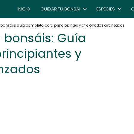
INICIO
CUIDAR TU BONSÁI
ESPECIES
C
e bonsáis: Guía completa para principiantes y aficionados avanzados
e bonsáis: Guía
rincipiantes y
nzados