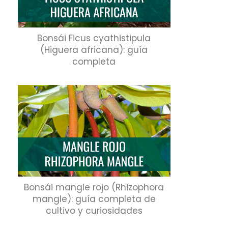
Bonsái Ficus cyathistipula
(Higuera africana): guía
completa
Bonsái mangle rojo (Rhizophora
mangle): guía completa de
cultivo y curiosidades