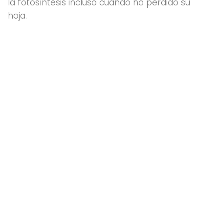
la fotosíntesis incluso cuando ha perdido su
hoja.