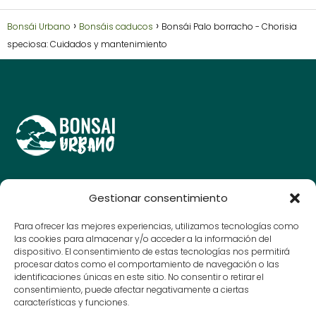
Bonsái Urbano
Bonsáis caducos
Bonsái Palo borracho - Chorisia
speciosa: Cuidados y mantenimiento
Guías y consejos para amantes del bonsái, cuida y
Gestionar consentimiento
disfruta de tu arte en miniatura.
© Bonsai Urbano 2025
Para ofrecer las mejores experiencias, utilizamos tecnologías como
las cookies para almacenar y/o acceder a la información del
dispositivo. El consentimiento de estas tecnologías nos permitirá
procesar datos como el comportamiento de navegación o las
Contacto
identificaciones únicas en este sitio. No consentir o retirar el
consentimiento, puede afectar negativamente a ciertas
Aviso Legal
características y funciones.
Política de Privacidad