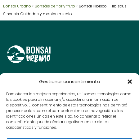
Bonsái Urbano
Bonsáis de flor y fruto
Bonsái Hibisco - Hibiscus
Sinensis: Cuidados y mantenimiento
Guías y consejos para amantes del bonsái, cuida y
Gestionar consentimiento
disfruta de tu arte en miniatura.
© Bonsai Urbano 2025
Para ofrecer las mejores experiencias, utilizamos tecnologías como
las cookies para almacenar y/o acceder a la información del
dispositivo. El consentimiento de estas tecnologías nos permitirá
procesar datos como el comportamiento de navegación o las
Contacto
identificaciones únicas en este sitio. No consentir o retirar el
consentimiento, puede afectar negativamente a ciertas
Aviso Legal
características y funciones.
Política de Privacidad