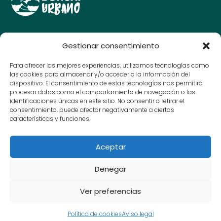
Guías y consejos para amantes del bonsái, cuida y
Gestionar consentimiento
disfruta de tu arte en miniatura.
© Bonsai Urbano 2025
Para ofrecer las mejores experiencias, utilizamos tecnologías como
las cookies para almacenar y/o acceder a la información del
dispositivo. El consentimiento de estas tecnologías nos permitirá
procesar datos como el comportamiento de navegación o las
Contacto
identificaciones únicas en este sitio. No consentir o retirar el
consentimiento, puede afectar negativamente a ciertas
Aviso Legal
características y funciones.
Política de Privacidad
Política de cookies
Aceptar
SIGUEME EN REDES
Denegar
Ver preferencias
Política de cookies
Aviso legal