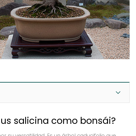
unus salicina como bonsái?
r su versatilidad. Es un árbol caducifolio que