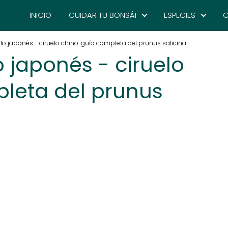
INICIO
CUIDAR TU BONSÁI
ESPECIES
C
lo japonés - ciruelo chino: guía completa del prunus salicina
o japonés - ciruelo
pleta del prunus