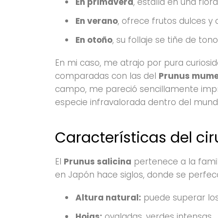
En primavera
, estalla en una flor
En verano
, ofrece frutos dulces y 
En otoño
, su follaje se tiñe de ton
En mi caso, me atrajo por pura curiosi
comparadas con las del
Prunus mum
campo, me pareció sencillamente impr
especie infravalorada dentro del mund
Características del ci
El
Prunus salicina
pertenece a la fami
en Japón hace siglos, donde se perfe
Altura natural:
puede superar los
Hojas:
ovaladas, verdes intensas.