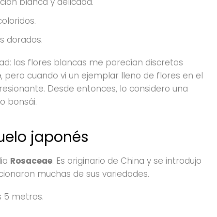
ación blanca y delicada.
coloridos.
os dorados.
dad: las flores blancas me parecían discretas
e
, pero cuando vi un ejemplar lleno de flores en el
esionante. Desde entonces, lo considero una
o bonsái.
ruelo japonés
lia
Rosaceae
. Es originario de China y se introdujo
ccionaron muchas de sus variedades.
 5 metros.