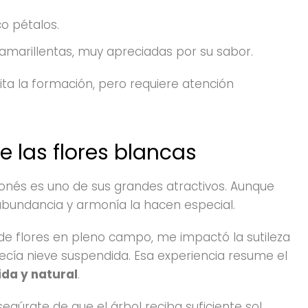
o pétalos.
 amarillentas, muy apreciadas por su sabor.
lita la formación, pero requiere atención
e las flores blancas
ponés es uno de sus grandes atractivos. Aunque
abundancia y armonía la hacen especial.
de flores en pleno campo, me impactó la sutileza
ecía nieve suspendida. Esa experiencia resume el
ida y natural
.
segúrate de que el árbol reciba suficiente sol