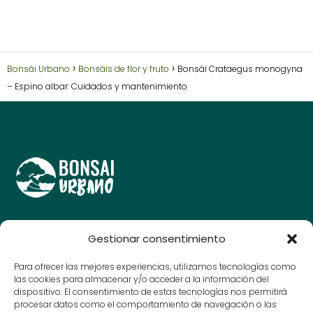
Bonsái Urbano
Bonsáis de flor y fruto
Bonsái Crataegus monogyna
– Espino albar: Cuidados y mantenimiento
Guías y consejos para amantes del bonsái, cuida y
Gestionar consentimiento
disfruta de tu arte en miniatura.
© Bonsai Urbano 2025
Para ofrecer las mejores experiencias, utilizamos tecnologías como
las cookies para almacenar y/o acceder a la información del
dispositivo. El consentimiento de estas tecnologías nos permitirá
procesar datos como el comportamiento de navegación o las