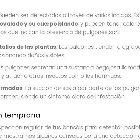
pueden ser detectados a través de varios indicios. E
ovalado y su cuerpo blando
, y pueden tener color
os que indican la presencia de pulgones son:
tallos de las plantas
: Los pulgones tienden a agrup
sionando daños visibles.
Los pulgones secretan una sustancia pegajosa llama
 y atraer a otros insectos como las hormigas.
formadas
: La succión de savia por parte de los pulg
formen, siendo un síntoma claro de infestación.
ón temprana
nspección regular de tus bonsáis para detectar posib
 mostramos algunos consejos para una detección e