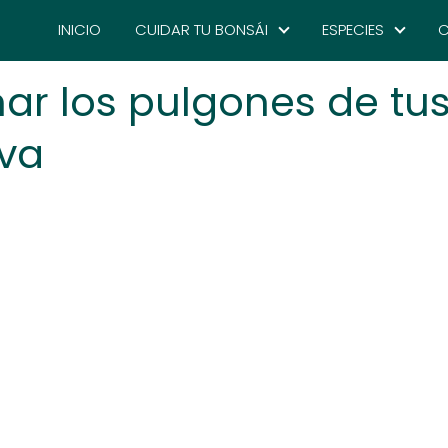
INICIO
CUIDAR TU BONSÁI
ESPECIES
C
ar los pulgones de tu
iva