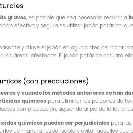
turales
más graves
, es posible que sea necesario recurrir a
i
pción efectiva y segura es utilizar jabón potásico, qu
bricante y diluye el jabón en agua antes de rociar la 
a las áreas infestadas. El jabón potásico actuará el
uímicos (con precauciones)
everas y cuando los métodos anteriores no han da
cticidas químicos
para eliminar los pulgones de for
uctos con precaución, siguiendo al pie de la letra las
ticidas químicos pueden ser perjudiciales
para las
earlos de manera responsable y evitar aquellos que