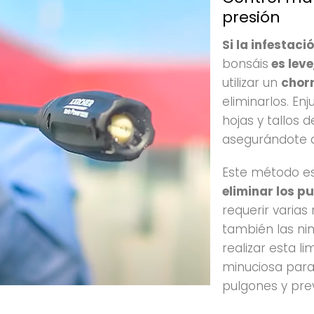
presión
Si la infestaci
bonsáis
es leve
utilizar un
chorr
eliminarlos. E
hojas y tallos 
asegurándote d
Este método e
eliminar los p
requerir varias
también las nin
realizar esta l
minuciosa para
pulgones y prev